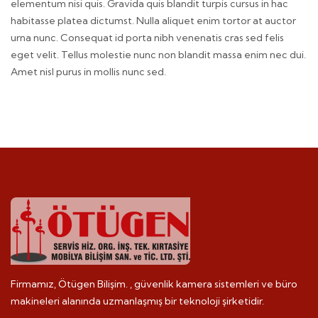
elementum nisi quis. Gravida quis blandit turpis cursus in hac
habitasse platea dictumst. Nulla aliquet enim tortor at auctor
urna nunc. Consequat id porta nibh venenatis cras sed felis
eget velit. Tellus molestie nunc non blandit massa enim nec dui.
Amet nisl purus in mollis nunc sed.
Firmamız, Ötügen Bilişim. , güvenlik kamera sistemleri ve büro
makineleri alanında uzmanlaşmış bir teknoloji şirketidir.